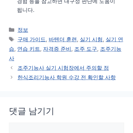
경험 등을 참고하면 내구성 판단에 도움이
됩니다.
카
정보
테
태
구매 가이드
,
바텐더 훈련
,
실기 시험
,
실기 연
고
그
습
,
연습 키트
,
자격증 준비
,
조주 도구
,
조주기능
리
사
조주기능사 실기 시험장에서 주의할 점
한식조리기능사 학원 수강 전 확인할 사항
댓글 남기기
댓