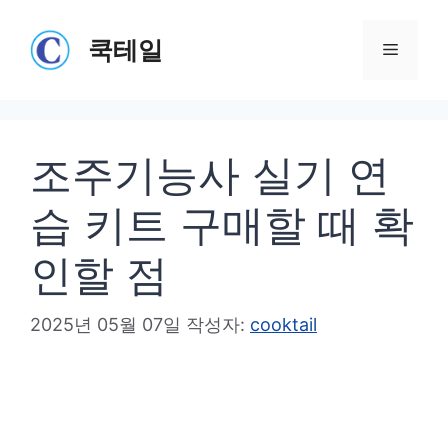
컨
텐
쿡테일
메
츠
로
뉴
건
조주기능사 실기 연
너
뛰
습 키트 구매할 때 확
기
인할 점
2025년 05월 07일
작성자:
cooktail