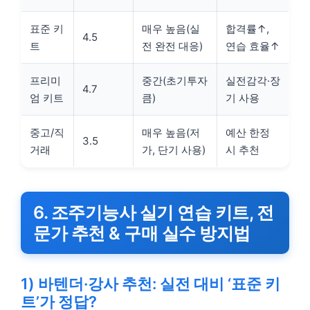
표준 키
매우 높음(실
합격률↑,
4.5
트
전 완전 대응)
연습 효율↑
프리미
중간(초기투자
실전감각·장
4.7
엄 키트
큼)
기 사용
중고/직
매우 높음(저
예산 한정
3.5
거래
가, 단기 사용)
시 추천
6. 조주기능사 실기 연습 키트, 전
문가 추천 & 구매 실수 방지법
1) 바텐더·강사 추천: 실전 대비 ‘표준 키
트’가 정답?