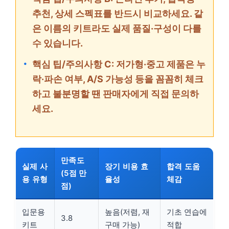
추천, 상세 스펙표를 반드시 비교하세요. 같
은 이름의 키트라도 실제 품질·구성이 다를
수 있습니다.
핵심 팁/주의사항 C: 저가형·중고 제품은 누
락·파손 여부, A/S 가능성 등을 꼼꼼히 체크
하고 불분명할 땐 판매자에게 직접 문의하
세요.
만족도
실제 사
장기 비용 효
합격 도움
(5점 만
용 유형
율성
체감
점)
입문용
높음(저렴, 재
기초 연습에
3.8
키트
구매 가능)
적합