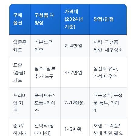
가격대
구매
구성품 다
(2024년
장점/단점
옵션
양성
기준)
입문용
기본도구
저렴, 구성품
2~4만원
키트
위주
제한, 내구성↓
표준
필수+일부
실전과 유사,
(중급)
4~7만원
추가 도구
가성비 우수
키트
프리미
풀세트+소
내구성↑, 구성
엄 키
모품+케이
7~12만원
품 풍부, 가격
트
스
↑
중고/
선택적(상
저렴, 누락품/
1~5만원
직거래
태 다양)
상태 확인 필요