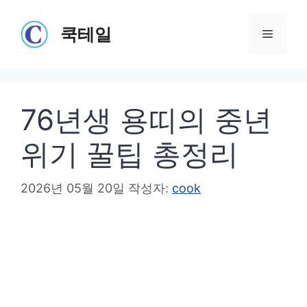
컨
텐
쿡테일
메
츠
로
뉴
건
76년생 용띠의 중년
너
뛰
위기 꿀팁 총정리
기
2026년 05월 20일
작성자:
cook