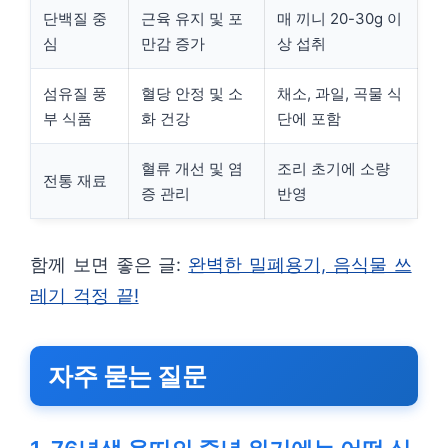
단백질 중
근육 유지 및 포
매 끼니 20-30g 이
심
만감 증가
상 섭취
섬유질 풍
혈당 안정 및 소
채소, 과일, 곡물 식
부 식품
화 건강
단에 포함
혈류 개선 및 염
조리 초기에 소량
전통 재료
증 관리
반영
함께 보면 좋은 글:
완벽한 밀폐용기, 음식물 쓰
레기 걱정 끝!
자주 묻는 질문