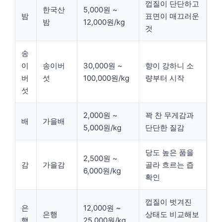
껍질이 단단하고
한국산
5,000원 ~
밤
표면이 매끄러운
밤
12,000원/kg
것
송
이
송이버
30,000원 ~
향이 강하니 소
버
섯
100,000원/kg
량부터 시작
섯
2,000원 ~
꽉 찬 무게감과
배
가을배
5,000원/kg
단단한 질감
당도 높은 품을
2,500원 ~
감
가을감
골라 흐르는 즙
6,000원/kg
확인
껍질이 벗겨진
은
12,000원 ~
은행
상태도 비교해보
행
25,000원/kg