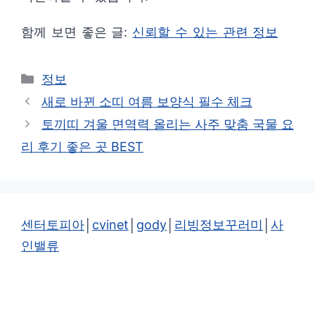
함께 보면 좋은 글:
신뢰할 수 있는 관련 정보
카
정보
테
새로 바뀐 소띠 여름 보양식 필수 체크
고
토끼띠 겨울 면역력 올리는 사주 맞춤 국물 요
리
리 후기 좋은 곳 BEST
센터토피아
│
cvinet
│
gody
│
리빙정보꾸러미
│
사
인밸류