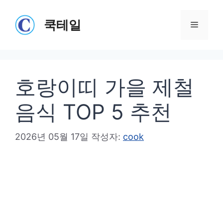
컨
텐
쿡테일
메
츠
로
뉴
건
호랑이띠 가을 제철
너
뛰
음식 TOP 5 추천
기
2026년 05월 17일
작성자:
cook