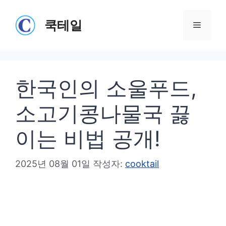
컨
텐
쿡테일
메
츠
로
뉴
건
한국인의 소울푸드,
너
뛰
소고기콩나물국 끓
기
이는 비법 공개!
2025년 08월 01일
작성자:
cooktail