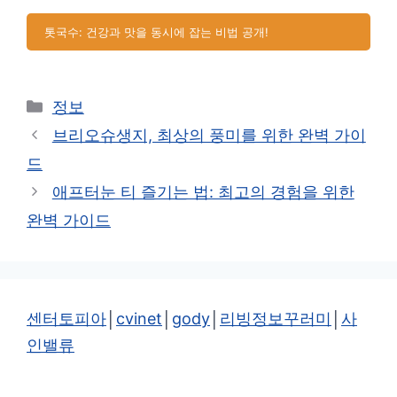
톳국수: 건강과 맛을 동시에 잡는 비법 공개!
카
정보
테
브리오슈생지, 최상의 풍미를 위한 완벽 가이
고
드
리
애프터눈 티 즐기는 법: 최고의 경험을 위한
완벽 가이드
센터토피아
│
cvinet
│
gody
│
리빙정보꾸러미
│
사
인밸류