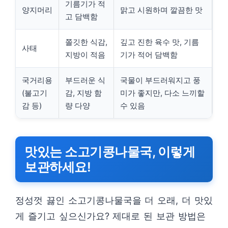
기름기가 적
양지머리
맑고 시원하며 깔끔한 맛
고 담백함
쫄깃한 식감,
깊고 진한 육수 맛, 기름
사태
지방이 적음
기가 적어 담백함
국거리용
부드러운 식
국물이 부드러워지고 풍
(불고기
감, 지방 함
미가 좋지만, 다소 느끼할
감 등)
량 다양
수 있음
맛있는 소고기콩나물국, 이렇게
보관하세요!
정성껏 끓인 소고기콩나물국을 더 오래, 더 맛있
게 즐기고 싶으신가요? 제대로 된 보관 방법은