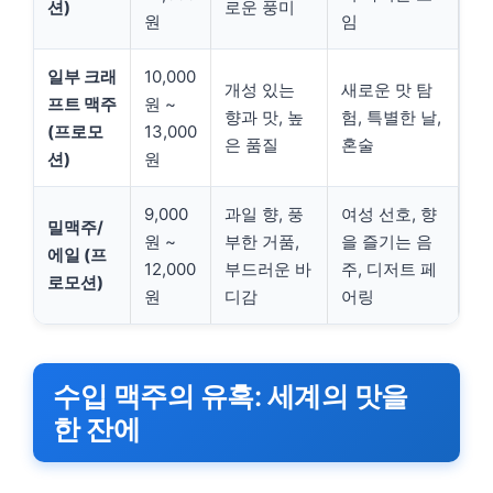
션)
로운 풍미
원
임
일부 크래
10,000
개성 있는
새로운 맛 탐
프트 맥주
원 ~
향과 맛, 높
험, 특별한 날,
(프로모
13,000
은 품질
혼술
션)
원
9,000
과일 향, 풍
여성 선호, 향
밀맥주/
원 ~
부한 거품,
을 즐기는 음
에일 (프
12,000
부드러운 바
주, 디저트 페
로모션)
원
디감
어링
수입 맥주의 유혹: 세계의 맛을
한 잔에