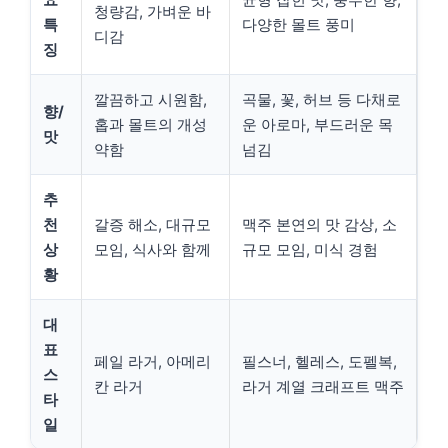
청량감, 가벼운 바
특
다양한 몰트 풍미
디감
징
깔끔하고 시원함,
곡물, 꽃, 허브 등 다채로
향/
홉과 몰트의 개성
운 아로마, 부드러운 목
맛
약함
넘김
추
천
갈증 해소, 대규모
맥주 본연의 맛 감상, 소
상
모임, 식사와 함께
규모 모임, 미식 경험
황
대
표
페일 라거, 아메리
필스너, 헬레스, 도펠복,
스
칸 라거
라거 계열 크래프트 맥주
타
일