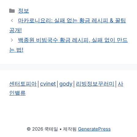
카
정보
테
마카로니요리: 실패 없는 황금 레시피 & 꿀팁
고
공개!
리
백종원 비빔국수 황금 레시피, 실패 없이 만드
는 법!
센터토피아
│
cvinet
│
gody
│
리빙정보꾸러미
│
사
인밸류
© 2026 쿡테일
• 제작됨
GeneratePress