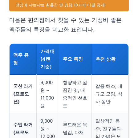
갯장어 샤브샤브 황홀한 맛 경험 10가지 비결 공개!
다음은 편의점에서 찾을 수 있는 가성비 좋은
맥주들의 특징을 비교한 표입니다.
가격대
맥주 유
(4캔
주요 특징
추천 상황
형
기준)
9,000
청량하고 깔
국산 라거
갈증 해소, 대
원 ~
끔한 맛, 대
(프로모
규모 모임, 식
11,000
중적인 선호
션)
사 동반
원
도
9,000
일상적인 음
수입 라거
부드러운 목
원 ~
주, 친구들과
(프로모
넘김, 다채
12,000
의 가벼운 모