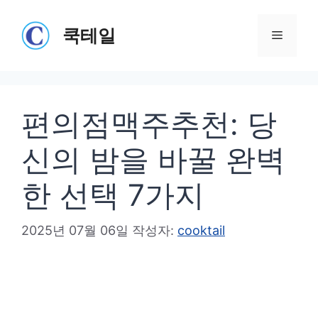
컨
텐
쿡테일
메
츠
로
뉴
건
편의점맥주추천: 당
너
뛰
신의 밤을 바꿀 완벽
기
한 선택 7가지
2025년 07월 06일
작성자:
cooktail