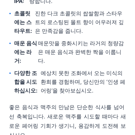
IPA:
랑합니다.
초콜릿
진한 다크 초콜릿의 쌉쌀함과 스타우
에는 스
트의 로스팅된 몰트 향이 어우러져 깊
타우트:
은 만족감을 줍니다.
매운 음식
매운맛을 중화시키는 라거의 청량감
에는 라
은 매운 음식과 완벽한 짝을 이룹니
거:
다.
다양한 조
예상치 못한 조화에서 오는 미식의
합을 시도
환희를 경험하며, 당신만의 ‘인생 페
하십시오:
어링’을 찾아보십시오.
좋은 음식과 맥주의 만남은 단순한 식사를 넘어
선 축복입니다. 새로운 맥주를 시도할 때마다 새
로운 페어링 기회가 생기니, 용감하게 도전해 보