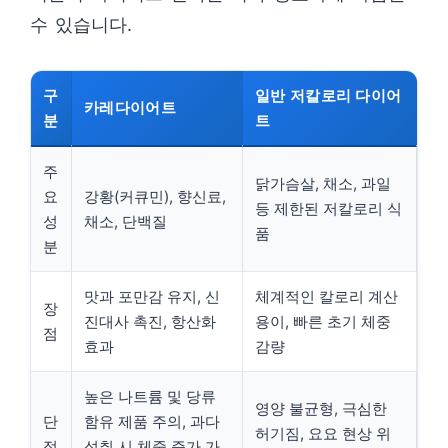
수 있습니다.
구
일반 저칼로리 다이어
카레다이어트
분
트
주
닭가슴살, 채소, 과일
요
강황(커큐민), 향신료,
등 제한된 저칼로리 식
성
채소, 단백질
품
분
맛과 포만감 유지, 신
체계적인 칼로리 계산
장
진대사 촉진, 항산화
용이, 빠른 초기 체중
점
효과
감량
높은 나트륨 및 당류
영양 불균형, 극심한
단
함유 제품 주의, 과다
허기짐, 요요 현상 위
점
섭취 시 체중 증가 가