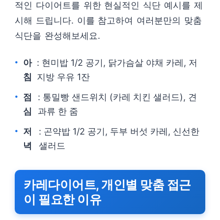
적인 다이어트를 위한 현실적인 식단 예시를 제
시해 드립니다. 이를 참고하여 여러분만의 맞춤
식단을 완성해보세요.
아
: 현미밥 1/2 공기, 닭가슴살 야채 카레, 저
침
지방 우유 1잔
점
: 통밀빵 샌드위치 (카레 치킨 샐러드), 견
심
과류 한 줌
저
: 곤약밥 1/2 공기, 두부 버섯 카레, 신선한
녁
샐러드
카레다이어트, 개인별 맞춤 접근
이 필요한 이유