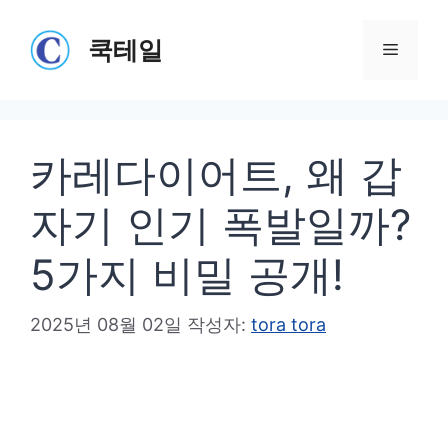
컨
텐
쿡테일
메
츠
로
뉴
건
카레다이어트, 왜 갑
너
뛰
자기 인기 폭발일까?
기
5가지 비밀 공개!
2025년 08월 02일
작성자:
tora tora