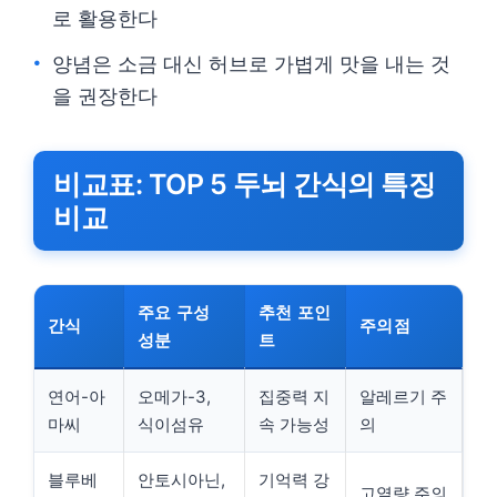
로 활용한다
양념은 소금 대신 허브로 가볍게 맛을 내는 것
을 권장한다
비교표: TOP 5 두뇌 간식의 특징
비교
주요 구성
추천 포인
간식
주의점
성분
트
연어-아
오메가-3,
집중력 지
알레르기 주
마씨
식이섬유
속 가능성
의
블루베
안토시아닌,
기억력 강
고열량 주의