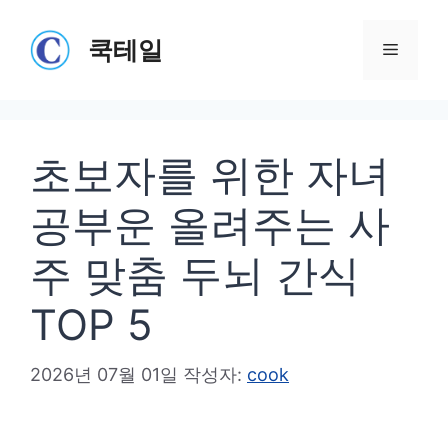
컨
텐
쿡테일
메
츠
로
뉴
건
초보자를 위한 자녀
너
뛰
공부운 올려주는 사
기
주 맞춤 두뇌 간식
TOP 5
2026년 07월 01일
작성자:
cook