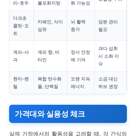
리-호두
불포화지방
화 가능성
다크초
카페인, 식이
뇌 활력
당분 관리
콜릿-오
섬유
증가
필요
트
과다 섭취
계피-사
계피 향, 비
정서 안정
시 소화 이
과
타민
에 기여
슈
현미-렌
복합 탄수화
오랜 지속
소금 대신
틸
물, 단백질
에너지
허브 권장
가격대와 실용성 체크
실제 가정에서의 활용성을 고려할 때, 각 간식의