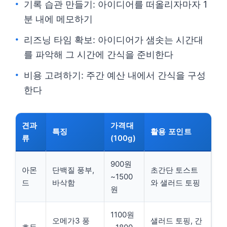
기록 습관 만들기: 아이디어를 떠올리자마자 1
분 내에 메모하기
리즈닝 타임 확보: 아이디어가 샘솟는 시간대
를 파악해 그 시간에 간식을 준비한다
비용 고려하기: 주간 예산 내에서 간식을 구성
한다
견과
가격대
특징
활용 포인트
류
(100g)
900원
아몬
단백질 풍부,
초간단 토스트
~1500
드
바삭함
와 샐러드 토핑
원
1100원
오메가3 풍
샐러드 토핑, 간