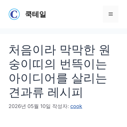
컨
텐
쿡테일
메
츠
로
뉴
건
처음이라 막막한 원
너
뛰
숭이띠의 번뜩이는
기
아이디어를 살리는
견과류 레시피
2026년 05월 10일
작성자:
cook