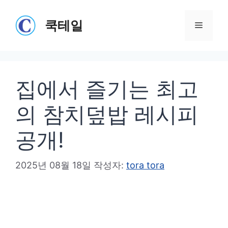
컨
텐
쿡테일
메
츠
로
뉴
건
집에서 즐기는 최고
너
뛰
의 참치덮밥 레시피
기
공개!
2025년 08월 18일
작성자:
tora tora