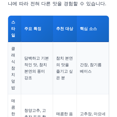
냐에 따라 전혀 다른 맛을 경험할 수 있습니다.
스
타
주요 특징
추천 대상
핵심 소스
일
클
래
담백하고 기본
참치 본연
식
적인 맛, 참치
의 맛을
간장, 참기름
참
본연의 풍미
즐기고 싶
베이스
치
강조
은 분
덮
밥
매
콤
청양고추, 고
한
매콤한 음
고추장, 마요네
추장 등을 활