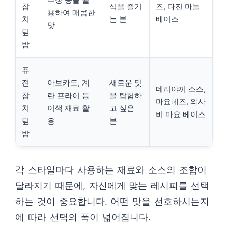
참
식을 즐기
즈, 다진 마늘
용하여 매콤한
치
는 분
베이스
맛
덮
밥
퓨
전
아보카도, 계
새로운 맛
데리야끼 소스,
참
란 프라이 등
을 탐험하
마요네즈, 와사
치
이색 재료 활
고 싶은
비 마요 베이스
덮
용
분
밥
각 스타일마다 사용하는 재료와 소스의 조합이
달라지기 때문에, 자신에게 맞는 레시피를 선택
하는 것이 중요합니다. 어떤 맛을 선호하시는지
에 따라 선택의 폭이 넓어집니다.