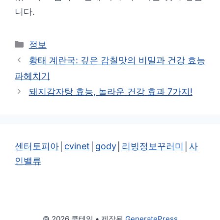
니다.
카
정보
테
황태 계란국: 깊은 감칠맛의 비밀과 건강 효능
고
파헤치기
리
돼지감자탕 효능, 놀라운 건강 효과 7가지!
센터토피아
│
cvinet
│
gody
│
리빙정보꾸러미
│
사
인밸류
© 2026 쿡테일
• 제작됨
GeneratePress