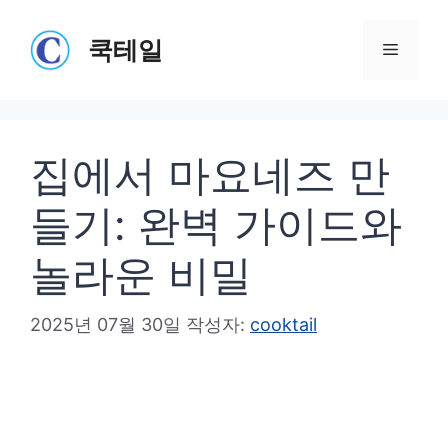
컨
텐
쿡테일
메
츠
로
뉴
건
집에서 마요네즈 만
너
뛰
들기: 완벽 가이드와
기
놀라운 비밀
2025년 07월 30일
작성자:
cooktail