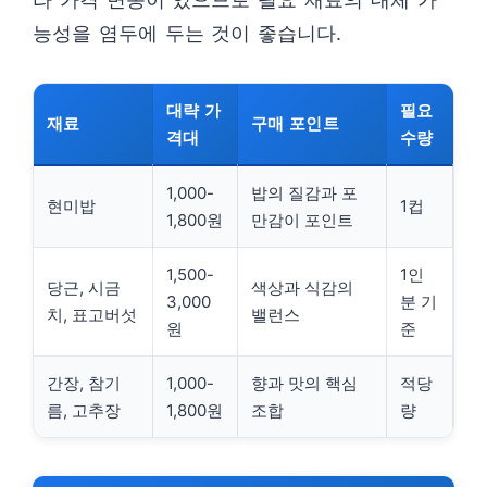
능성을 염두에 두는 것이 좋습니다.
대략 가
필요
재료
구매 포인트
격대
수량
1,000-
밥의 질감과 포
현미밥
1컵
1,800원
만감이 포인트
1,500-
1인
당근, 시금
색상과 식감의
3,000
분 기
치, 표고버섯
밸런스
원
준
간장, 참기
1,000-
향과 맛의 핵심
적당
름, 고추장
1,800원
조합
량