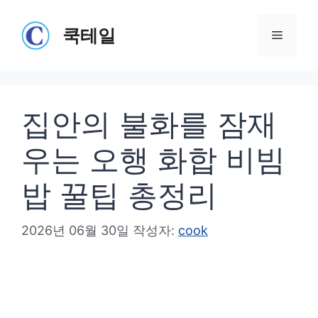
컨
텐
쿡테일
메
츠
로
뉴
건
집안의 불화를 잠재
너
뛰
우는 오행 화합 비빔
기
밥 꿀팁 총정리
2026년 06월 30일
작성자:
cook