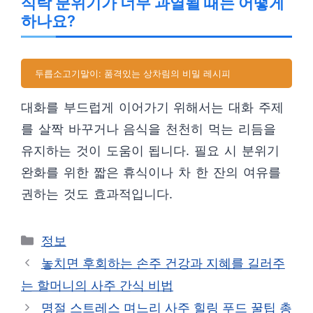
식탁 분위기가 너무 과열될 때는 어떻게
하나요?
두릅소고기말이: 품격있는 상차림의 비밀 레시피
대화를 부드럽게 이어가기 위해서는 대화 주제
를 살짝 바꾸거나 음식을 천천히 먹는 리듬을
유지하는 것이 도움이 됩니다. 필요 시 분위기
완화를 위한 짧은 휴식이나 차 한 잔의 여유를
권하는 것도 효과적입니다.
카
정보
테
놓치면 후회하는 손주 건강과 지혜를 길러주
고
는 할머니의 사주 간식 비법
리
명절 스트레스 며느리 사주 힐링 푸드 꿀팁 총