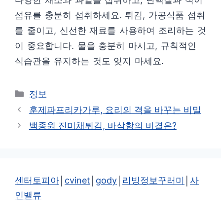
섬유를 충분히 섭취하세요. 튀김, 가공식품 섭취
를 줄이고, 신선한 재료를 사용하여 조리하는 것
이 중요합니다. 물을 충분히 마시고, 규칙적인
식습관을 유지하는 것도 잊지 마세요.
카
정보
테
훈제파프리카가루, 요리의 격을 바꾸는 비밀
고
백종원 진미채튀김, 바삭함의 비결은?
리
센터토피아
│
cvinet
│
gody
│
리빙정보꾸러미
│
사
인밸류