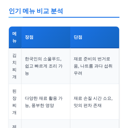
인기 메뉴 비교 분석
메
장점
단점
뉴
김
한국인의 소울푸드,
재료 준비의 번거로
치
쉽고 빠르게 조리 가
움, 나트륨 과다 섭취
찌
능
우려
개
된
장
다양한 재료 활용 가
재료 손질 시간 소요,
찌
능, 풍부한 영양
맛의 편차 존재
개
제