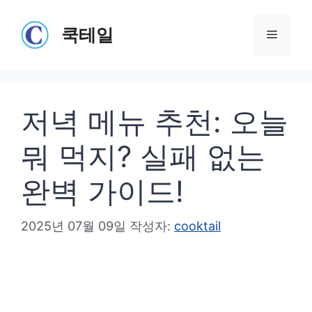
컨
텐
쿡테일
메
츠
로
뉴
건
저녁 메뉴 추천: 오늘
너
뛰
뭐 먹지? 실패 없는
기
완벽 가이드!
2025년 07월 09일
작성자:
cooktail