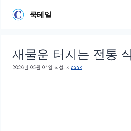
컨
쿡테일
텐
츠
로
건
재물운 터지는 전통 
너
뛰
2026년 05월 04일
작성자:
cook
기