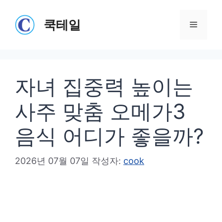
컨
텐
쿡테일
메
츠
로
뉴
건
자녀 집중력 높이는
너
뛰
사주 맞춤 오메가3
기
음식 어디가 좋을까?
2026년 07월 07일
작성자:
cook