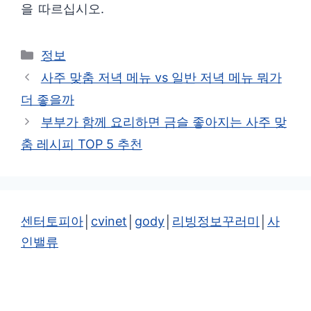
을 따르십시오.
카
정보
테
사주 맞춤 저녁 메뉴 vs 일반 저녁 메뉴 뭐가
고
더 좋을까
리
부부가 함께 요리하면 금슬 좋아지는 사주 맞
춤 레시피 TOP 5 추천
센터토피아
│
cvinet
│
gody
│
리빙정보꾸러미
│
사
인밸류