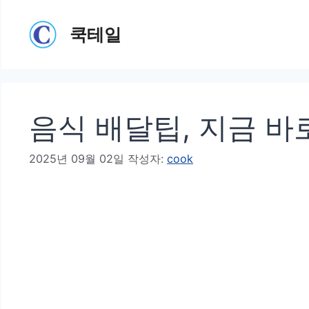
컨
쿡테일
텐
츠
로
건
음식 배달팁, 지금 바
너
뛰
2025년 09월 02일
작성자:
cook
기