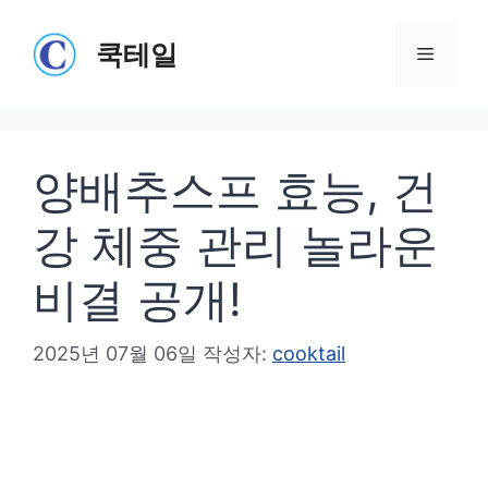
컨
텐
쿡테일
메
츠
로
뉴
건
양배추스프 효능, 건
너
뛰
강 체중 관리 놀라운
기
비결 공개!
2025년 07월 06일
작성자:
cooktail