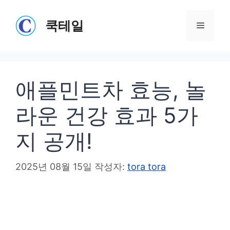
컨
텐
쿡테일
메
츠
로
뉴
건
애플민트차 효능, 놀
너
뛰
라운 건강 효과 5가
기
지 공개!
2025년 08월 15일
작성자:
tora tora