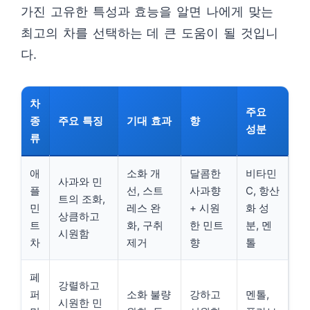
가진 고유한 특성과 효능을 알면 나에게 맞는
최고의 차를 선택하는 데 큰 도움이 될 것입니
다.
차
주요
종
주요 특징
기대 효과
향
성분
류
애
소화 개
달콤한
비타민
사과와 민
플
선, 스트
사과향
C, 항산
트의 조화,
민
레스 완
+ 시원
화 성
상큼하고
트
화, 구취
한 민트
분, 멘
시원함
차
제거
향
톨
페
강렬하고
퍼
소화 불량
강하고
멘톨,
시원한 민