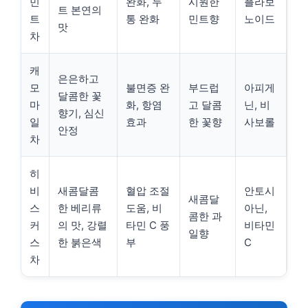
민
완화, 두
시원한
플라보
트 본연의
트
통 완화
민트향
노이드
맛
차
캐
은은하고
모
불면증 완
부드럽
아피게
달콤한 꽃
마
화, 항염
고 달콤
닌, 비
향기, 심신
일
효과
한 꽃향
사보롤
안정
차
히
비
새콤달콤
혈압 조절
안토시
새콤달
스
한 베리류
도움, 비
아닌,
콤한 과
커
의 맛, 강렬
타민 C 풍
비타민
일향
스
한 붉은색
부
C
차