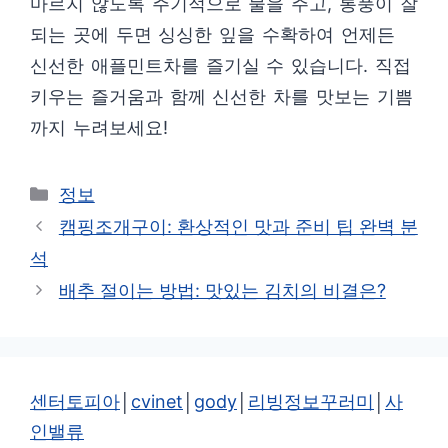
마르지 않도록 주기적으로 물을 주고, 통풍이 잘
되는 곳에 두면 싱싱한 잎을 수확하여 언제든
신선한 애플민트차를 즐기실 수 있습니다. 직접
키우는 즐거움과 함께 신선한 차를 맛보는 기쁨
까지 누려보세요!
카
정보
테
캠핑조개구이: 환상적인 맛과 준비 팁 완벽 분
고
석
리
배추 절이는 방법: 맛있는 김치의 비결은?
센터토피아
│
cvinet
│
gody
│
리빙정보꾸러미
│
사
인밸류