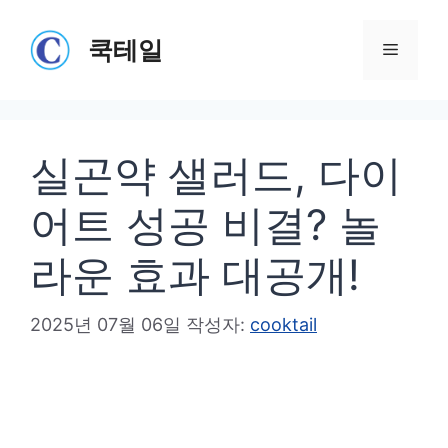
컨
텐
쿡테일
메
츠
로
뉴
건
실곤약 샐러드, 다이
너
뛰
어트 성공 비결? 놀
기
라운 효과 대공개!
2025년 07월 06일
작성자:
cooktail