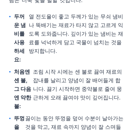
림은 더욱 빛을 발할 것입니다.
두꺼
열 전도율이 좋고 두께가 있는 무쇠 냄비
운 냄
나 뚝배기는 재료가 타지 않고 고르게 익
비를
도록 도와줍니다. 깊이가 있는 냄비는 재
사용
료를 넉넉하게 담고 국물이 넘치는 것을
하세
방지합니다.
요:
처음엔
조림 시작 시에는 센 불로 끓여 재료의
센 불,
잡내를 날리고 양념이 잘 배어들게 합
그 다음
니다. 끓기 시작하면 중약불로 줄여 뭉
엔 약한
근하게 오래 끓여야 맛이 깊어집니다.
불:
뚜껑
끓이는 동안 뚜껑을 덮어 수분이 날아가는
을
것을 막고, 재료 속까지 양념이 잘 스며들