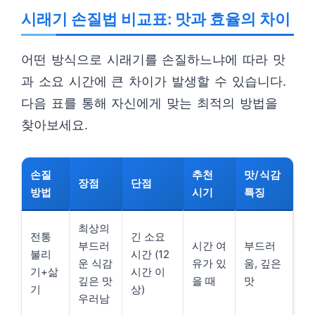
시래기 손질법 비교표: 맛과 효율의 차이
어떤 방식으로 시래기를 손질하느냐에 따라 맛
과 소요 시간에 큰 차이가 발생할 수 있습니다.
다음 표를 통해 자신에게 맞는 최적의 방법을
찾아보세요.
손질
추천
맛/식감
장점
단점
방법
시기
특징
최상의
전통
긴 소요
부드러
시간 여
부드러
불리
시간 (12
운 식감
유가 있
움, 깊은
기+삶
시간 이
깊은 맛
을 때
맛
기
상)
우러남