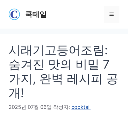
컨
텐
쿡테일
메
츠
로
뉴
건
시래기고등어조림:
너
뛰
숨겨진 맛의 비밀 7
기
가지, 완벽 레시피 공
개!
2025년 07월 06일
작성자:
cooktail