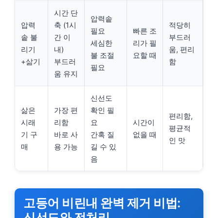
시간 단
압력솥
압력
축 (1시
적당히
필요
빠른 조
솥 불
간 이
부드러
세심한
리가 필
리기
내)
움, 편리
불 조절
요할 때
+삶기
부드러
함
필요
움 유지
신선도
삶은
가장 편
확인 필
편리함,
시래
리함
요
시간이
평균적
기 구
바로 사
간혹 질
없을 때
인 맛
매
용 가능
길 수 있
음
고등어 비린내 완벽 제거 비법:
신선도와 전처리