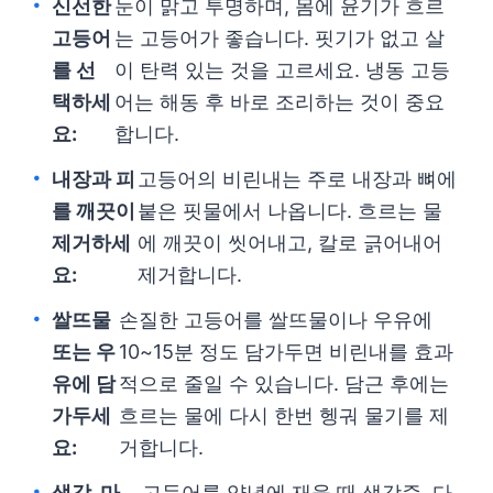
신선한
눈이 맑고 투명하며, 몸에 윤기가 흐르
고등어
는 고등어가 좋습니다. 핏기가 없고 살
를 선
이 탄력 있는 것을 고르세요. 냉동 고등
택하세
어는 해동 후 바로 조리하는 것이 중요
요:
합니다.
내장과 피
고등어의 비린내는 주로 내장과 뼈에
를 깨끗이
붙은 핏물에서 나옵니다. 흐르는 물
제거하세
에 깨끗이 씻어내고, 칼로 긁어내어
요:
제거합니다.
쌀뜨물
손질한 고등어를 쌀뜨물이나 우유에
또는 우
10~15분 정도 담가두면 비린내를 효과
유에 담
적으로 줄일 수 있습니다. 담근 후에는
가두세
흐르는 물에 다시 한번 헹궈 물기를 제
요:
거합니다.
생강, 마
고등어를 양념에 재울 때 생강즙, 다