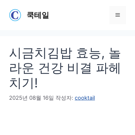
컨
텐
쿡테일
메
츠
로
뉴
건
시금치김밥 효능, 놀
너
뛰
라운 건강 비결 파헤
기
치기!
2025년 08월 16일
작성자:
cooktail