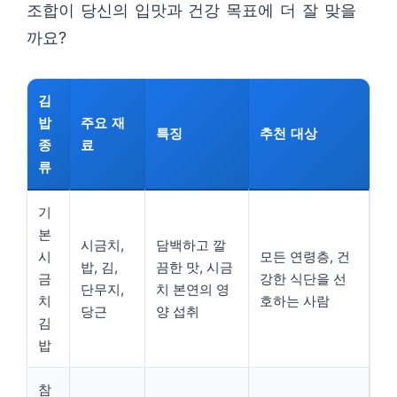
조합이 당신의 입맛과 건강 목표에 더 잘 맞을
까요?
김
밥
주요 재
특징
추천 대상
종
료
류
기
본
시금치,
담백하고 깔
시
모든 연령층, 건
밥, 김,
끔한 맛, 시금
금
강한 식단을 선
단무지,
치 본연의 영
치
호하는 사람
당근
양 섭취
김
밥
참