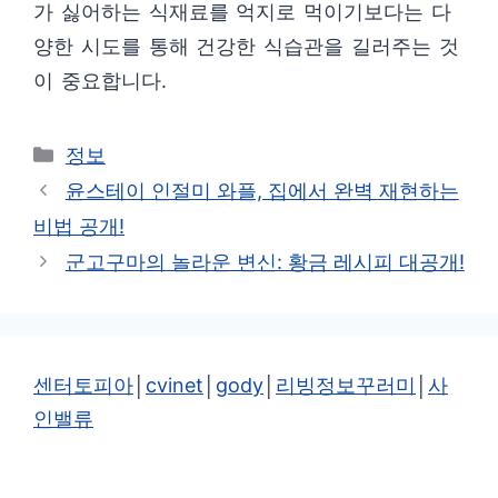
가 싫어하는 식재료를 억지로 먹이기보다는 다
양한 시도를 통해 건강한 식습관을 길러주는 것
이 중요합니다.
카
정보
테
윤스테이 인절미 와플, 집에서 완벽 재현하는
고
비법 공개!
리
군고구마의 놀라운 변신: 황금 레시피 대공개!
센터토피아
│
cvinet
│
gody
│
리빙정보꾸러미
│
사
인밸류