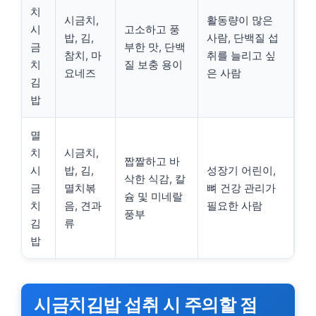
치
시금치,
활동량이 많은
시
고소하고 풍
밥, 김,
사람, 단백질 섭
금
부한 맛, 단백
참치, 마
취를 늘리고 싶
치
질 보충 용이
요네즈
은 사람
김
밥
멸
치
시금치,
짭짤하고 바
시
밥, 김,
성장기 어린이,
삭한 식감, 칼
금
멸치볶
뼈 건강 관리가
슘 및 미네랄
치
음, 견과
필요한 사람
풍부
김
류
밥
시금치김밥 섭취 시 주의할 점