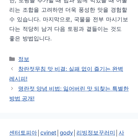
한, 토핑을 추가할 때 밥과 함께 먹었을 때 어울
리는 조합을 고려하면 더욱 풍성한 맛을 경험할
수 있습니다. 마지막으로, 국물을 전부 마시기보
다는 적당히 남겨 다음 토핑과 곁들이는 것도
좋은 방법입니다.
카
정보
테
창란젓무침 맛 비결: 실패 없이 즐기는 완벽
고
레시피!
리
명란젓 양념 비법: 잃어버린 맛 되찾는 특별한
방법 공개!
센터토피아
│
cvinet
│
gody
│
리빙정보꾸러미
│
사