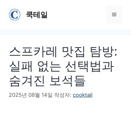
컨
텐
쿡테일
메
츠
로
뉴
건
스프카레 맛집 탐방:
너
뛰
실패 없는 선택법과
기
숨겨진 보석들
2025년 08월 14일
작성자:
cooktail