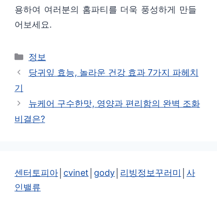
용하여 여러분의 홈파티를 더욱 풍성하게 만들
어보세요.
카
정보
테
당귀잎 효능, 놀라운 건강 효과 7가지 파헤치
고
기
리
뉴케어 구수한맛, 영양과 편리함의 완벽 조화
비결은?
센터토피아
│
cvinet
│
gody
│
리빙정보꾸러미
│
사
인밸류