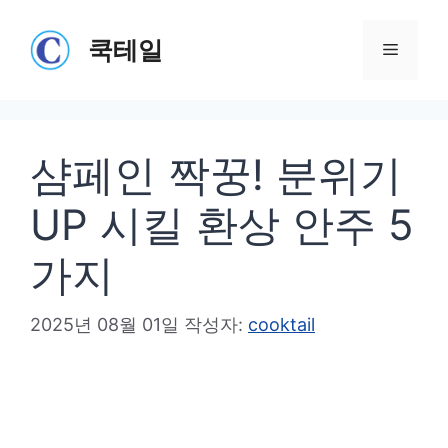
컨
텐
쿡테일
메
츠
로
뉴
건
샴페인 짝꿍! 분위기
너
뛰
UP 시킬 환상 안주 5
기
가지
2025년 08월 01일
작성자:
cooktail