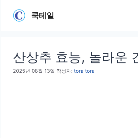
컨
쿡테일
텐
츠
로
건
산상추 효능, 놀라운 
너
뛰
2025년 08월 13일
작성자:
tora tora
기