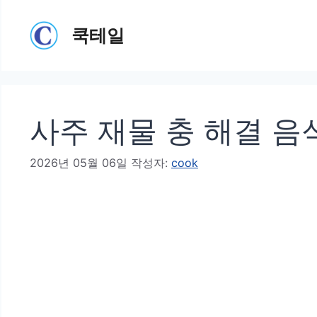
컨
쿡테일
텐
츠
로
건
사주 재물 충 해결 음
너
뛰
2026년 05월 06일
작성자:
cook
기