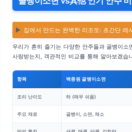
골뱅이소면 vs其他 인기 안주 
▶️
집에서 만드는 완벽한 리조또: 초간단 레
우리가 흔히 즐기는 다양한 안주들과 골뱅이소면
사랑받는지, 객관적인 비교를 통해 알아보겠습니
항목
백종원 골뱅이소면
조리 난이도
하 (매우 쉬움)
주요 재료
골뱅이, 소면, 채소
맛의 특징
새콤, 매콤, 달콤, 감칠맛