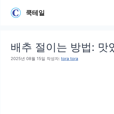
컨
쿡테일
텐
츠
로
건
배추 절이는 방법: 맛
너
뛰
2025년 08월 15일
작성자:
tora tora
기