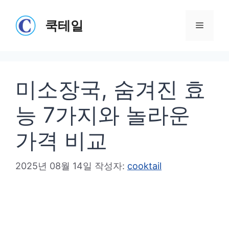
컨
텐
쿡테일
메
츠
로
뉴
건
미소장국, 숨겨진 효
너
뛰
능 7가지와 놀라운
기
가격 비교
2025년 08월 14일
작성자:
cooktail