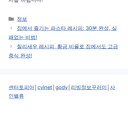
카
정보
테
집에서 즐기는 파스타 레시피: 30분 완성, 실
고
패없는 비법!
리
칠리새우 레시피, 황금 비율로 집에서도 고급
중식 완성!
센터토피아
│
cvinet
│
gody
│
리빙정보꾸러미
│
사
인밸류