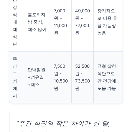
강
7,000
49,000
장기적으
식
불포화지
원 ~
원 ~
로 비용 효
대
방 중심,
11,000
77,000
율 가능성
체
채소 많이
원
원
높음
식
단
주
간
7,500
52,500
균형 잡힌
단백질원
구
원 ~
원 ~
식단으로
+섬유질
성
10,500
73,500
간 건강에
+채소
예
원
원
도움 가능
시
“주간 식단의 작은 차이가 한 달,