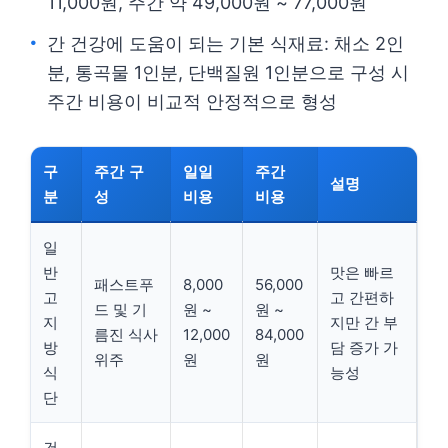
11,000원, 주간 약 49,000원 ~ 77,000원
간 건강에 도움이 되는 기본 식재료: 채소 2인
분, 통곡물 1인분, 단백질원 1인분으로 구성 시
주간 비용이 비교적 안정적으로 형성
구
주간 구
일일
주간
설명
분
성
비용
비용
일
반
맛은 빠르
패스트푸
8,000
56,000
고
고 간편하
드 및 기
원 ~
원 ~
지
지만 간 부
름진 식사
12,000
84,000
방
담 증가 가
위주
원
원
식
능성
단
건