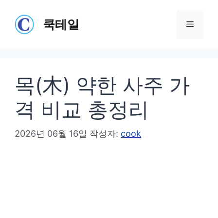
컨
텐
쿡테일
메
츠
로
뉴
건
목(木) 약한 사주 가
너
뛰
격 비교 총정리
기
2026년 06월 16일
작성자:
cook