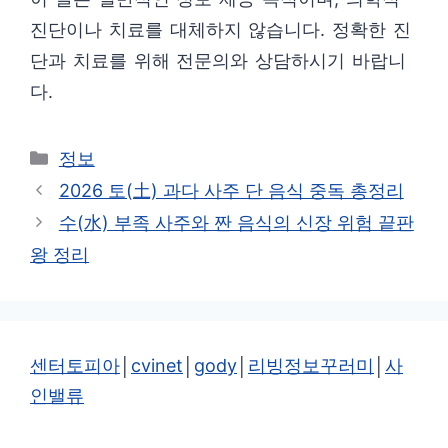
진단이나 치료를 대체하지 않습니다. 정확한 진
단과 치료를 위해 전문의와 상담하시기 바랍니
다.
카
정보
테
2026 토(土) 과다 사주 단 음식 중독 총정리
고
수(水) 부족 사주와 짠 음식의 신장 위험 끝판
리
왕 정리
센터토피아
│
cvinet
│
gody
│
리빙정보꾸러미
│
사
인밸류