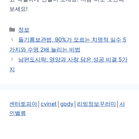
보세요!
카
정보
테
들기름보관법, 90%가 모르는 치명적 실수 5
고
가지와 수명 2배 늘리는 비법
리
남편도시락: 영양과 사랑 담은 성공 비결 5가
지
센터토피아
│
cvinet
│
gody
│
리빙정보꾸러미
│
사
인밸류