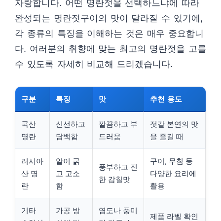
자랑합니다. 어떤 명란젓을 선택하느냐에 따라
완성되는 명란젓구이의 맛이 달라질 수 있기에,
각 종류의 특징을 이해하는 것은 매우 중요합니
다. 여러분의 취향에 맞는 최고의 명란젓을 고를
수 있도록 자세히 비교해 드리겠습니다.
구분
특징
맛
추천 용도
국산
신선하고
깔끔하고 부
젓갈 본연의 맛
명란
담백함
드러움
을 즐길 때
러시아
알이 굵
구이, 무침 등
풍부하고 진
산 명
고 고소
다양한 요리에
한 감칠맛
란
함
활용
기타
가공 방
염도나 풍미
제품 라벨 확인