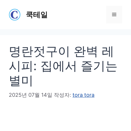
컨
텐
쿡테일
메
츠
로
뉴
건
명란젓구이 완벽 레
너
뛰
시피: 집에서 즐기는
기
별미
2025년 07월 14일
작성자:
tora tora