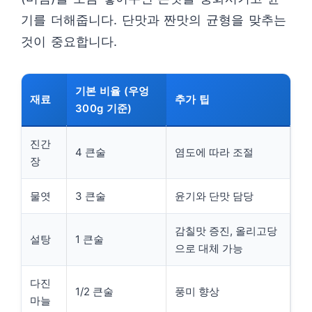
기를 더해줍니다. 단맛과 짠맛의 균형을 맞추는
것이 중요합니다.
기본 비율 (우엉
재료
추가 팁
300g 기준)
진간
4 큰술
염도에 따라 조절
장
물엿
3 큰술
윤기와 단맛 담당
감칠맛 증진, 올리고당
설탕
1 큰술
으로 대체 가능
다진
1/2 큰술
풍미 향상
마늘