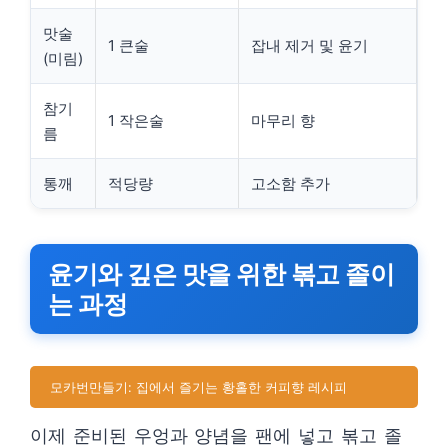
맛술
1 큰술
잡내 제거 및 윤기
(미림)
참기
1 작은술
마무리 향
름
통깨
적당량
고소함 추가
윤기와 깊은 맛을 위한 볶고 졸이
는 과정
모카번만들기: 집에서 즐기는 황홀한 커피향 레시피
이제 준비된 우엉과 양념을 팬에 넣고 볶고 졸