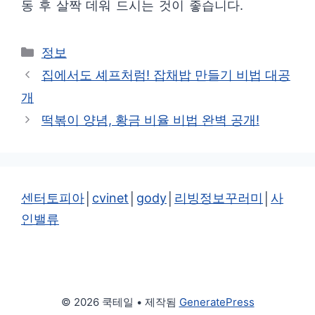
동 후 살짝 데워 드시는 것이 좋습니다.
카
정보
테
집에서도 셰프처럼! 잡채밥 만들기 비법 대공
고
개
리
떡볶이 양념, 황금 비율 비법 완벽 공개!
센터토피아
│
cvinet
│
gody
│
리빙정보꾸러미
│
사
인밸류
© 2026 쿡테일
• 제작됨
GeneratePress