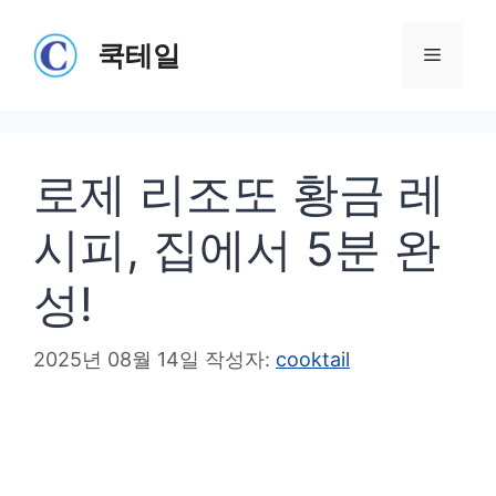
컨
텐
쿡테일
메
츠
로
뉴
건
로제 리조또 황금 레
너
뛰
시피, 집에서 5분 완
기
성!
2025년 08월 14일
작성자:
cooktail