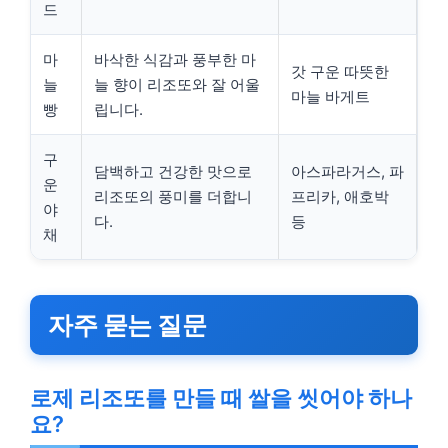
드
마
바삭한 식감과 풍부한 마
갓 구운 따뜻한
늘
늘 향이 리조또와 잘 어울
마늘 바게트
빵
립니다.
구
담백하고 건강한 맛으로
아스파라거스, 파
운
리조또의 풍미를 더합니
프리카, 애호박
야
다.
등
채
자주 묻는 질문
로제 리조또를 만들 때 쌀을 씻어야 하나
요?