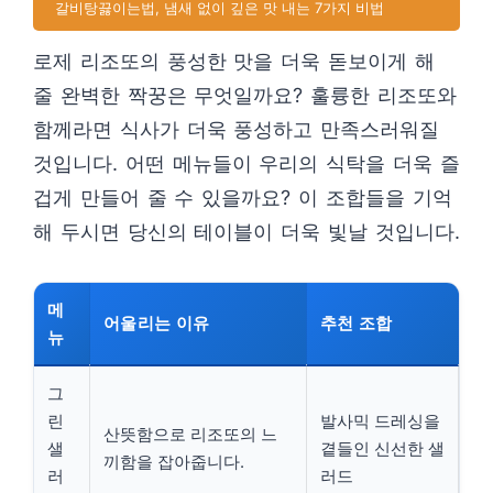
갈비탕끓이는법, 냄새 없이 깊은 맛 내는 7가지 비법
로제 리조또의 풍성한 맛을 더욱 돋보이게 해
줄 완벽한 짝꿍은 무엇일까요? 훌륭한 리조또와
함께라면 식사가 더욱 풍성하고 만족스러워질
것입니다. 어떤 메뉴들이 우리의 식탁을 더욱 즐
겁게 만들어 줄 수 있을까요? 이 조합들을 기억
해 두시면 당신의 테이블이 더욱 빛날 것입니다.
메
어울리는 이유
추천 조합
뉴
그
린
발사믹 드레싱을
산뜻함으로 리조또의 느
샐
곁들인 신선한 샐
끼함을 잡아줍니다.
러
러드