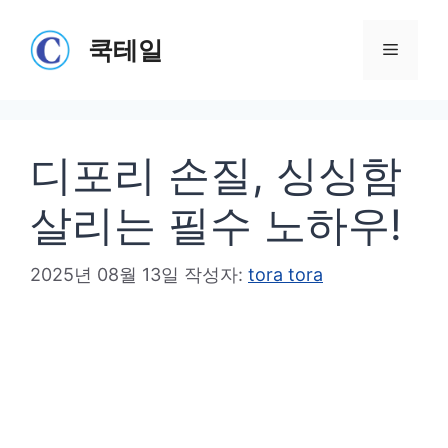
컨
텐
쿡테일
메
츠
로
뉴
건
디포리 손질, 싱싱함
너
뛰
살리는 필수 노하우!
기
2025년 08월 13일
작성자:
tora tora