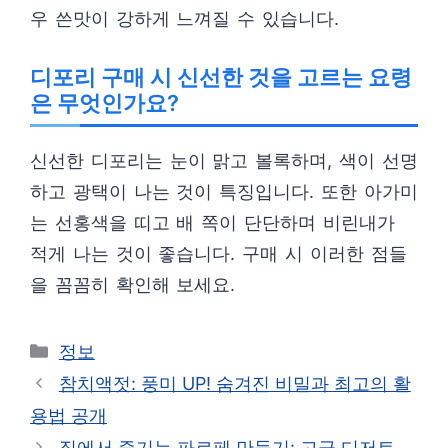
우 쓴맛이 강하게 느껴질 수 있습니다.
디포리 구매 시 신선한 것을 고르는 요령
은 무엇인가요?
신선한 디포리는 눈이 맑고 볼록하며, 색이 선명
하고 광택이 나는 것이 특징입니다. 또한 아가미
는 선홍색을 띠고 배 쪽이 단단하며 비린내가
적게 나는 것이 좋습니다. 구매 시 이러한 점들
을 꼼꼼히 확인해 보세요.
카
정보
테
참치액젓: 풍미 UP! 숨겨진 비밀과 최고의 활
고
용법 공개
리
집에서 즐기는 파르페 만들기: 고급 디저트,