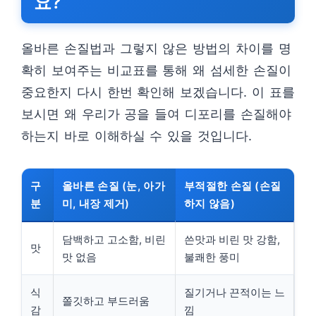
요?
올바른 손질법과 그렇지 않은 방법의 차이를 명
확히 보여주는 비교표를 통해 왜 섬세한 손질이
중요한지 다시 한번 확인해 보겠습니다. 이 표를
보시면 왜 우리가 공을 들여 디포리를 손질해야
하는지 바로 이해하실 수 있을 것입니다.
구
올바른 손질 (눈, 아가
부적절한 손질 (손질
분
미, 내장 제거)
하지 않음)
담백하고 고소함, 비린
쓴맛과 비린 맛 강함,
맛
맛 없음
불쾌한 풍미
식
질기거나 끈적이는 느
쫄깃하고 부드러움
감
낌