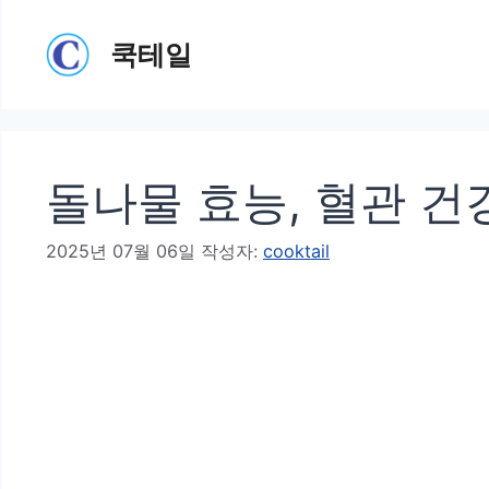
컨
쿡테일
텐
츠
로
건
돌나물 효능, 혈관 건
너
뛰
2025년 07월 06일
작성자:
cooktail
기