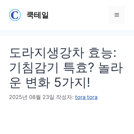
컨
텐
쿡테일
메
츠
로
뉴
건
도라지생강차 효능:
너
뛰
기침감기 특효? 놀라
기
운 변화 5가지!
2025년 08월 23일
작성자:
tora tora