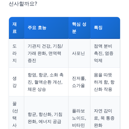
선사할까요?
재
핵심 성
주요 효능
특징
료
분
도
기관지 건강, 기침/
점액 분비
라
가래 완화, 면역력
사포닌
촉진, 염증
지
증진
억제
항염, 항균, 소화 촉
몸을 따뜻
생
진저롤,
진, 혈액순환 개선,
하게 함, 항
강
쇼가올
체온 상승
산화 작용
꿀
(선
플라보
자연 감미
항균, 항산화, 기침
택
노이드,
료, 목 통증
완화, 에너지 공급
사
비타민
완화