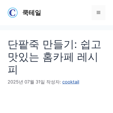
컨
텐
쿡테일
메
츠
로
뉴
건
단팥죽 만들기: 쉽고
너
뛰
맛있는 홈카페 레시
기
피
2025년 07월 31일
작성자:
cooktail