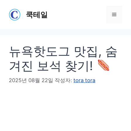
컨
텐
쿡테일
메
츠
로
뉴
건
뉴욕핫도그 맛집, 숨
너
뛰
겨진 보석 찾기!
기
2025년 08월 22일
작성자:
tora tora