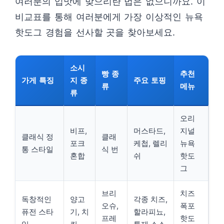
여러분의 입맛에 맞으리란 법은 없으니까요. 이
비교표를 통해 여러분에게 가장 이상적인 뉴욕
핫도그 경험을 선사할 곳을 찾아보세요.
소시
빵 종
추천
가게 특징
지 종
주요 토핑
류
메뉴
류
오리
비프,
머스타드,
지널
클래식 정
클래
포크
케첩, 렐리
뉴욕
통 스타일
식 번
혼합
쉬
핫도
그
브리
치즈
독창적인
양고
각종 치즈,
오슈,
폭포
퓨전 스타
기, 치
할라피뇨,
프레
핫도