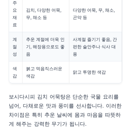
주
요
김치, 다양한 어묵,
다양한 어묵, 무, 채소,
재
무, 채소 등
곤약 등
료
계
추운 계절에 더욱 인
사계절 즐기기 좋음, 간
절
기, 해장용으로도 좋
편한 술안주나 식사 대
성
음
용
색
붉고 먹음직스러운
맑고 투명한 색감
감
색감
보시다시피 김치 어묵탕은 단순한 국물 요리를
넘어, 다채로운 맛과 풍미를 선사합니다. 이러한
차이점은 특히 추운 날씨에 몸과 마음을 따뜻하
게 해주는 강력한 무기가 됩니다.