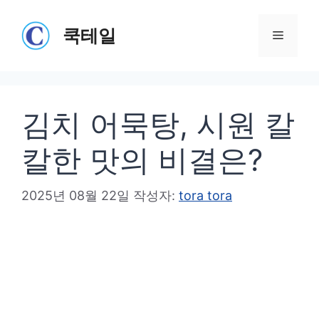
컨
텐
쿡테일
메
츠
로
뉴
건
김치 어묵탕, 시원 칼
너
뛰
칼한 맛의 비결은?
기
2025년 08월 22일
작성자:
tora tora