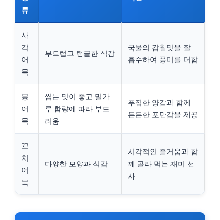
류
사
각
국물의 감칠맛을 잘
부드럽고 탱글한 식감
어
흡수하여 풍미를 더함
묵
봉
씹는 맛이 좋고 밀가
푸짐한 양감과 함께
어
루 함량에 따라 부드
든든한 포만감을 제공
묵
러움
꼬
시각적인 즐거움과 함
치
다양한 모양과 식감
께 골라 먹는 재미 선
어
사
묵