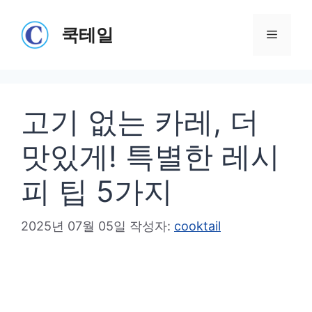
컨
텐
쿡테일
메
츠
로
뉴
건
고기 없는 카레, 더
너
뛰
맛있게! 특별한 레시
기
피 팁 5가지
2025년 07월 05일
작성자:
cooktail