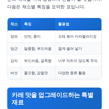
다음은 채소별 특징을 요약한 표입니다.
채소
특징
활용법
양파
단맛, 풍미
오래 볶아 카라멜라이징
당근
달콤함, 부드러움
잘게 썰어 넣기
감자
부드러움, 걸쭉함
너무 익히지 않도록 주의
버섯
쫄깃함, 감칠맛
다양한 종류 활용
카레 맛을 업그레이드하는 특별
재료