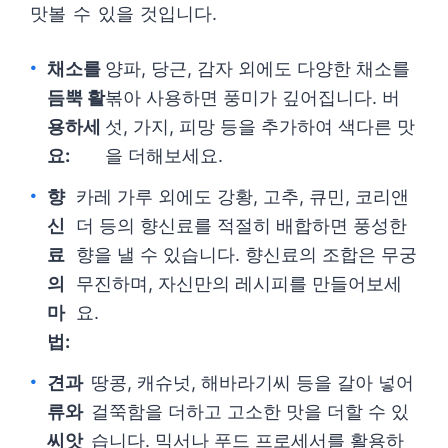
맛볼 수 있을 것입니다.
채소를
양파, 당근, 감자 외에도 다양한 채소를
듬뿍 활
볶아 사용하면 풍미가 깊어집니다. 버
용하세
섯, 가지, 피망 등을 추가하여 색다른 맛
요:
을 더해보세요.
향
카레 가루 외에도 강황, 고추, 큐민, 코리앤
신
더 등의 향신료를 적절히 배합하면 풍성한
료
향을 낼 수 있습니다. 향신료의 조합은 무궁
의
무진하며, 자신만의 레시피를 만들어보세
마
요.
법:
견과
땅콩, 캐슈넛, 해바라기씨 등을 갈아 넣어
류와
걸쭉함을 더하고 고소한 맛을 더할 수 있
씨앗
습니다. 믹서나 푸드 프로세서를 활용하