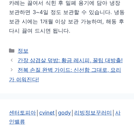
카레는 끓여서 식힌 후 밀폐 용기에 담아 냉장
보관하면 3~4일 정도 보관할 수 있습니다. 냉동
보관 시에는 1개월 이상 보관 가능하며, 해동 후
다시 끓여 드시면 됩니다.
카
정보
테
간장 삼겹살 덮밥: 황금 레시피, 꿀팁 대방출!
고
전복 손질 완벽 가이드: 신선함 그대로, 요리
리
가 쉬워진다!
센터토피아
│
cvinet
│
gody
│
리빙정보꾸러미
│
사
인밸류